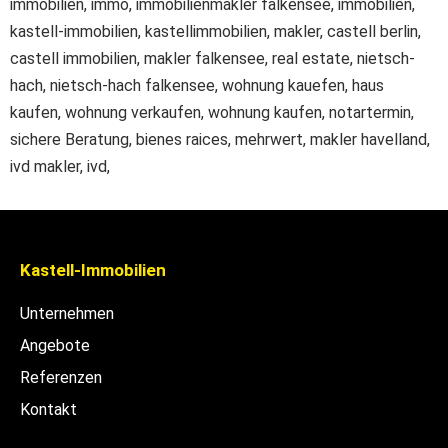
immobilien, immo, immobilienmakler falkensee, immobiliën,
kastell-immobilien, kastellimmobilien, makler, castell berlin,
castell immobilien, makler falkensee, real estate, nietsch-
hach, nietsch-hach falkensee, wohnung kauefen, haus
kaufen, wohnung verkaufen, wohnung kaufen, notartermin,
sichere Beratung, bienes raices, mehrwert, makler havelland,
ivd makler, ivd,
Kastell-Immobilien
Unternehmen
Angebote
Referenzen
Kontakt