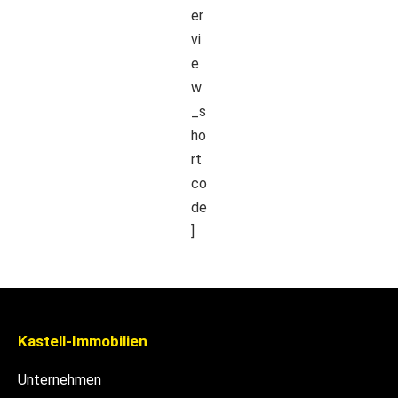
er
vi
e
w
_s
ho
rt
co
de
]
Kastell-Immobilien
Unternehmen