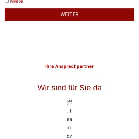
Miete
WEITER
A
l
t
e
r
Ihre Ansprechpartner
n
a
t
Wir sind für Sie da
i
v
[ff
e
_t
:
ea
m
ov