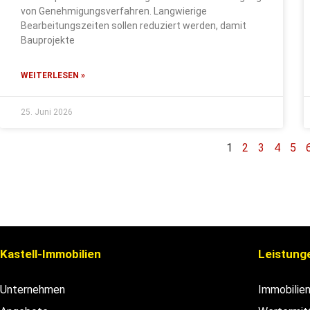
von Genehmigungsverfahren. Langwierige
Bearbeitungszeiten sollen reduziert werden, damit
Bauprojekte
WEITERLESEN »
25. Juni 2026
1
2
3
4
5
Kastell-Immobilien
Leistung
Unternehmen
Immobilie