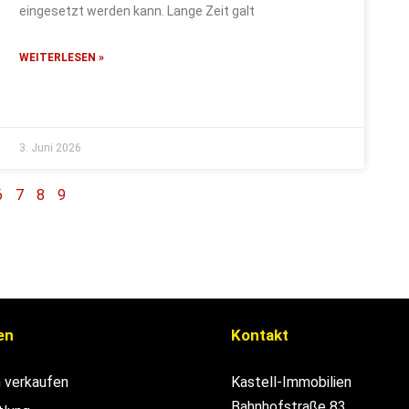
eingesetzt werden kann. Lange Zeit galt
WEITERLESEN »
3. Juni 2026
6
7
8
9
en
Kontakt
n verkaufen
Kastell-Immobilien
Bahnhofstraße 83